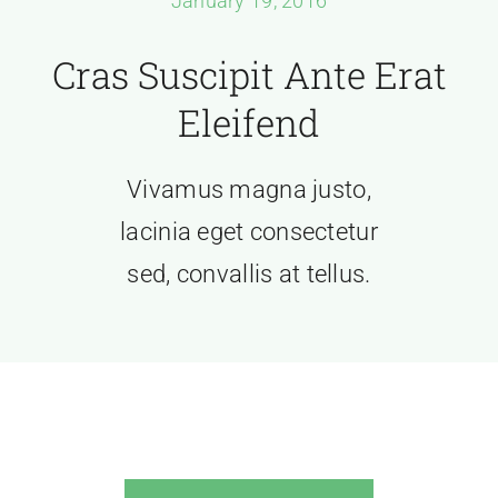
January 19, 2016
Houses & Lots
Cras Suscipit Ante Erat
Amenities & Site Dev
Eleifend
How to Pay
Vivamus magna justo,
Contact Us
lacinia eget consectetur
sed, convallis at tellus.