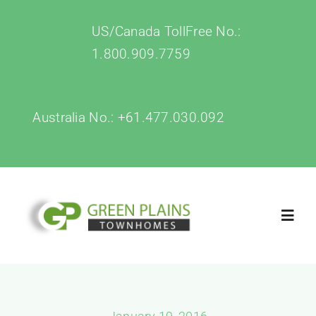
Skip
US/Canada TollFree No.:
to
1.800.909.7759
content
Australia No.:
+61.477.030.092
Toggl
Navig
Home