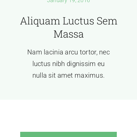
January 19, 2016
Houses & Lots
Aliquam Luctus Sem
Amenities & Site Dev
Massa
How to Pay
Nam lacinia arcu tortor, nec
Contact Us
luctus nibh dignissim eu
nulla sit amet maximus.