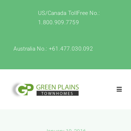
Skip
US/Canada TollFree No.:
to
1.800.909.7759
content
Australia No.:
+61.477.030.092
Toggl
Navig
Home